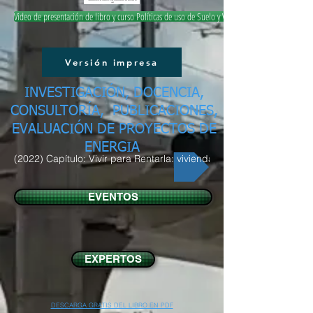
Video de presentación de libro y curso Políticas de uso de Suelo y Vivienda
Versión impresa
INVESTIGACIÓN, DOCENCIA,
CONSULTORÍA, PUBLICACIONES,
EVALUACIÓN DE PROYECTOS DE
ENERGIA
(2022) Capítulo: Vivir para Rentarla: vivienda y turismo
EVENTOS
EXPERTOS
DESCARGA GRATIS DEL LIBRO EN PDF