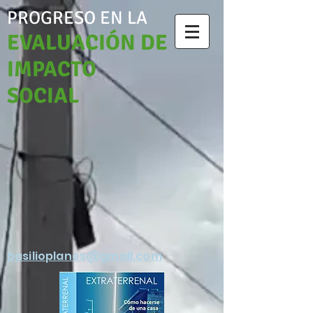
PROGRESO EN LA
EVALUACIÓN DE
IMPACTO
SOCIAL
basilioplanes@gmail.com