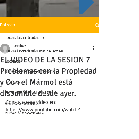
Entrada
Todas las entradas
basiliov
Todas las entradas
23 oct 2020
1 min de lectura
EL VIDEO DE LA SESION 7
Lecturas
Problemas con la Propiedad
VIDEOS RECOMENDADOS
y Con el Mármol está
TAREAS
disponible desde ayer.
EXTRATERRENAL EL LIBRO
Consulta este video en: 
VIDEO-SESIONES
https://www.youtube.com/watch?
GUÍAS Y PROGRAMA
v=pWCpucmmzBU
VIDEO-SESIONES