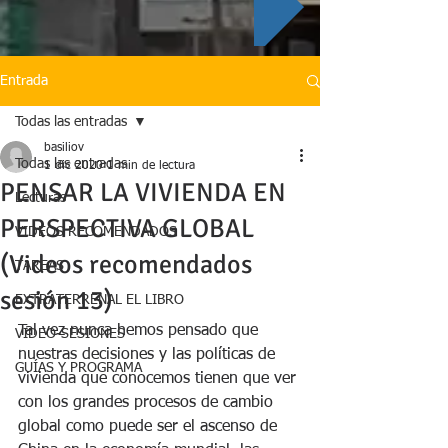
Entrada
Todas las entradas
basiliov
Todas las entradas
1 dic 2020
1 min de lectura
PENSAR LA VIVIENDA EN
Lecturas
PERSPECTIVA GLOBAL
VIDEOS RECOMENDADOS
(Videos recomendados
TAREAS
sesión 13)
EXTRATERRENAL EL LIBRO
Tal vez nunca hemos pensado que 
VIDEO-SESIONES
nuestras decisiones y las políticas de 
GUÍAS Y PROGRAMA
vivienda que conocemos tienen que ver 
con los grandes procesos de cambio 
global como puede ser el ascenso de 