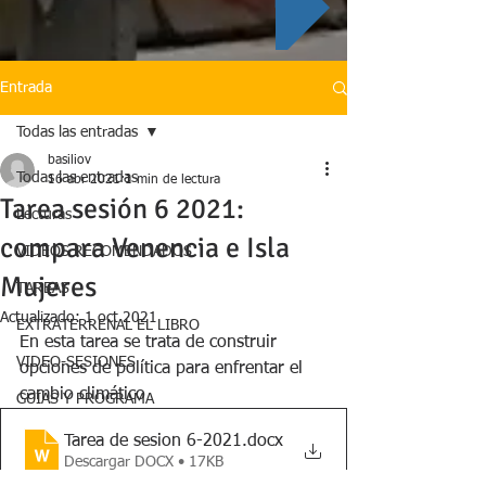
Entrada
Todas las entradas
basiliov
Todas las entradas
16 abr 2021
1 min de lectura
Tarea sesión 6 2021:
Lecturas
compara Venencia e Isla
VIDEOS RECOMENDADOS
Mujeres
TAREAS
Actualizado:
1 oct 2021
EXTRATERRENAL EL LIBRO
En esta tarea se trata de construir 
VIDEO-SESIONES
opciones de política para enfrentar el 
cambio climático
GUÍAS Y PROGRAMA
Tarea de sesion 6-2021
.docx
Descargar DOCX • 17KB