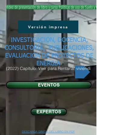
Video de presentación de libro y curso Políticas de uso de Suelo y Vivienda
Versión impresa
INVESTIGACIÓN, DOCENCIA,
CONSULTORÍA, PUBLICACIONES,
EVALUACIÓN DE PROYECTOS DE
ENERGIA
(2022) Capítulo: Vivir para Rentarla: vivienda y turismo
EVENTOS
EXPERTOS
DESCARGA GRATIS DEL LIBRO EN PDF