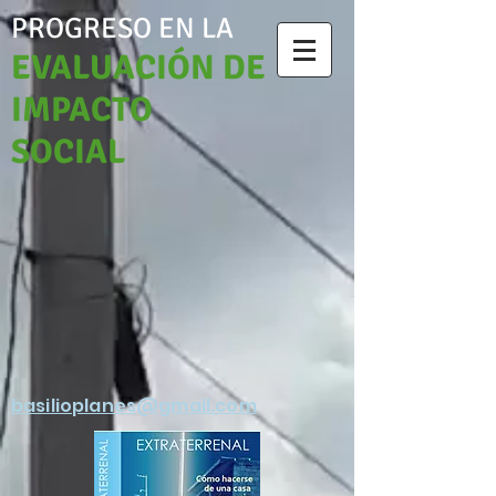
PROGRESO EN LA
EVALUACIÓN DE
IMPACTO
SOCIAL
basilioplanes@gmail.com