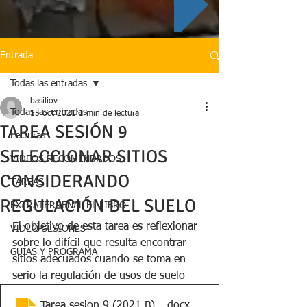
Entrada
Todas las entradas
basiliov
Todas las entradas
15 oct 2021
1 min de lectura
TAREA SESIÓN 9
Lecturas
SELECCIONAR SITIOS
VIDEOS RECOMENDADOS
CONSIDERANDO
TAREAS
REGULACIÓN DEL SUELO
EXTRATERRENAL EL LIBRO
El objetivo de esta tarea es reflexionar 
VIDEO-SESIONES
sobre lo difícil que resulta encontrar 
GUÍAS Y PROGRAMA
sitios adecuados cuando se toma en 
serio la regulación de usos de suelo
Tarea sesion 9 (2021 B) mapas y apps
.docx