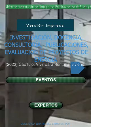
Video de presentación de libro y curso Políticas de uso de Suelo y Vivienda
Versión impresa
INVESTIGACIÓN, DOCENCIA,
CONSULTORÍA, PUBLICACIONES,
EVALUACIÓN DE PROYECTOS DE
ENERGIA
(2022) Capítulo: Vivir para Rentarla: vivienda y turismo
EVENTOS
EXPERTOS
DESCARGA GRATIS DEL LIBRO EN PDF