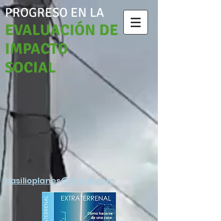
PROGRESO EN LA
EVALUACIÓN DE
IMPACTO
SOCIAL
basilioplanes@gmail.com