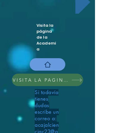
Visita la
página
de la
Academi
a
VISITA LA PAGINA DEL CONGRESO 2024
Si todavía
tienes
dudas
escribe un
correo a:
aca
jalcien
ciac23@g