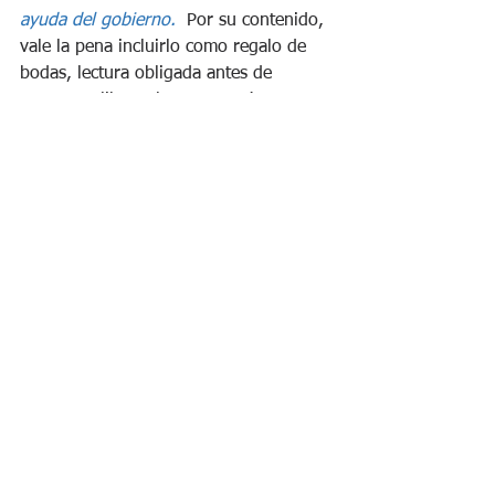
ayuda del gobierno.  
Por su contenido, 
vale la pena incluirlo como regalo de 
bodas, lectura obligada antes de 
casarte, o libro a leer en pareja antes 
del matrimonio. Conviene tenerlo para 
dialogar mejor en familia o incluso 
para poder exigirle el gobierno que 
atienda las necesidades de vivienda del 
hogar, sea que este se encuentra en la 
etapa de tener hijos o cuando se trata 
de disminuir el tamaño y los costos de 
mantenimiento de vivienda porque los 
hijos ya se han ido de casa.  