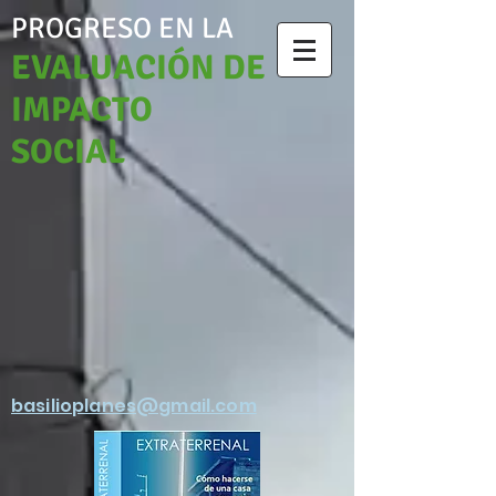
PROGRESO EN LA
EVALUACIÓN DE
IMPACTO
SOCIAL
basilioplanes@gmail.com