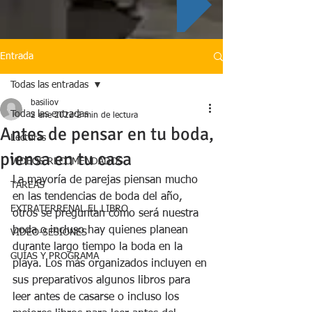
Entrada
Todas las entradas
basiliov
Todas las entradas
2 ene 2022
2 min de lectura
Antes de pensar en tu boda,
Lecturas
piensa en tu casa
VIDEOS RECOMENDADOS
La mayoría de parejas piensan mucho 
TAREAS
en las tendencias de boda del año, 
EXTRATERRENAL EL LIBRO
otros se preguntan cómo será nuestra 
boda o incluso hay quienes planean 
VIDEO-SESIONES
durante largo tiempo la boda en la 
GUÍAS Y PROGRAMA
playa. Los más organizados incluyen en 
sus preparativos algunos libros para 
leer antes de casarse o incluso los 