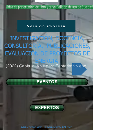
Video de presentación de libro y curso Políticas de uso de Suelo y Vivienda
Versión impresa
INVESTIGACIÓN, DOCENCIA,
CONSULTORÍA, PUBLICACIONES,
EVALUACIÓN DE PROYECTOS DE
ENERGIA
(2022) Capítulo: Vivir para Rentarla: vivienda y turismo
EVENTOS
EXPERTOS
DESCARGA GRATIS DEL LIBRO EN PDF