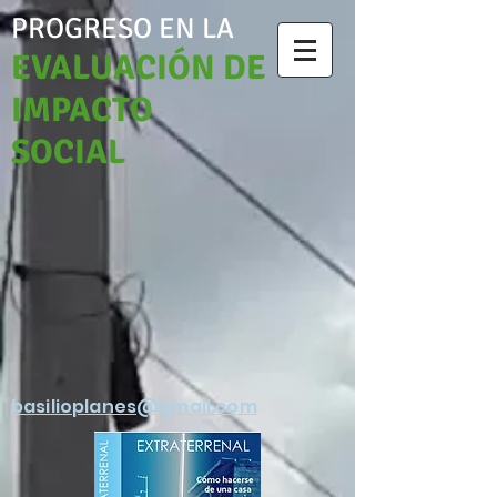
PROGRESO EN LA
EVALUACIÓN DE
IMPACTO
SOCIAL
basilioplanes@gmail.com