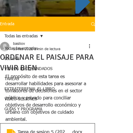
Entrada
Todas las entradas
basiliov
Todas las entradas
18 feb 2022
1 min de lectura
ORDENAR EL PAISAJE PARA
Lecturas
VIVIR BIEN
VIDEOS RECOMENDADOS
El propósito de esta tarea es 
TAREAS
desarrollar habilidades para asesorar a 
EXTRATERRENAL EL LIBRO
tomadores de decisiones en el sector 
público y privado para conciliar 
VIDEO-SESIONES
objetivos de desarrollo económico y 
GUÍAS Y PROGRAMA
urbano con objetivos de cuidado 
ambiental. 
Tarea de sesion 5 (2022-A)
.docx